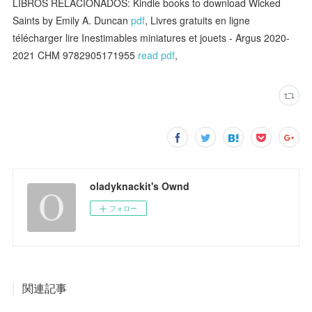
LIBROS RELACIONADOS: Kindle books to download Wicked
Saints by Emily A. Duncan
pdf
, Livres gratuits en ligne
télécharger lire Inestimables miniatures et jouets - Argus 2020-
2021 CHM 9782905171955
read pdf
,
oladyknackit's Ownd
フォロー
関連記事