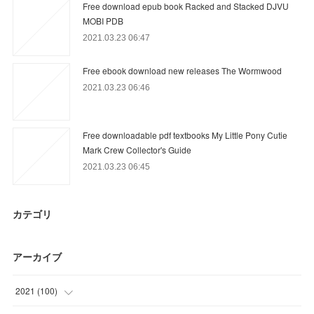
Free download epub book Racked and Stacked DJVU
MOBI PDB
2021.03.23 06:47
Free ebook download new releases The Wormwood
2021.03.23 06:46
Free downloadable pdf textbooks My Little Pony Cutie
Mark Crew Collector's Guide
2021.03.23 06:45
カテゴリ
アーカイブ
2021
(
100
)