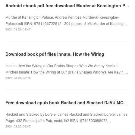
Android ebook pdf free download Murder at Kensington Palace 9781496722812 CHM PDF
Murder at Kensington Palace. Andrea Penrose Murder-at-Kensington-
Palace.pdf ISBN: 9781496722812 | 304 pages | 8 Mb Murder at Kensingt...
2021.03.26 08:47
Download book pdf files Innate: How the Wiring
Innate: How the Wiring of Our Brains Shapes Who We Are by Kevin J.
Mitchell Innate: How the Wiring of Our Brains Shapes Who We Are Kevin …
2021.03.26 08:46
Free download epub book Racked and Stacked DJVU MOBI PDB
Racked and Stacked by Lorelei James Racked and Stacked Lorelei James
Page: 432 Format: pdf, ePub, mobi, fb2 ISBN: 9780593098073 ...
2021.03.23 06:47